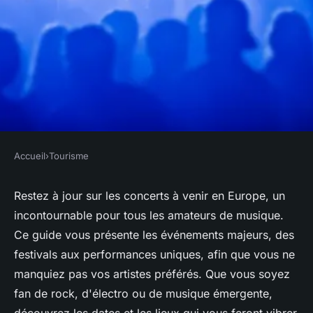
Accueil
›
Tourisme
TOURISME
Agenda concerts europe : ne
Restez à jour sur les concerts à venir en Europe, un
incontournable pour tous les amateurs de musique.
ratez pas les artistes à venir !
Ce guide vous présente les événements majeurs, des
festivals aux performances uniques, afin que vous ne
Gabriel
•
7 mars 2025
•
4 min de lecture
manquiez pas vos artistes préférés. Que vous soyez
fan de rock, d'électro ou de musique émergente,