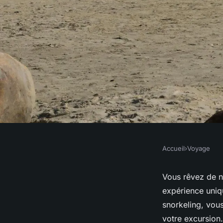
Accueil
›
Voyage
VOYAGE
Où pratiquer le sno
Vous rêvez de na
expérience uniq
des raies manta à H
snorkeling, vous
votre excursion.