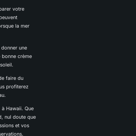
parer votre
 peuvent
orsque la mer
t donner une
ne bonne crème
oleil.
de faire du
us profiterez
au.
a à Hawaii. Que
d, nul doute que
ssions et vos
servations.