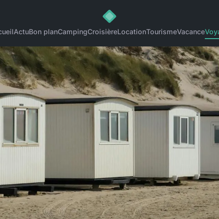
ueil
Actu
Bon plan
Camping
Croisière
Location
Tourisme
Vacance
Voy