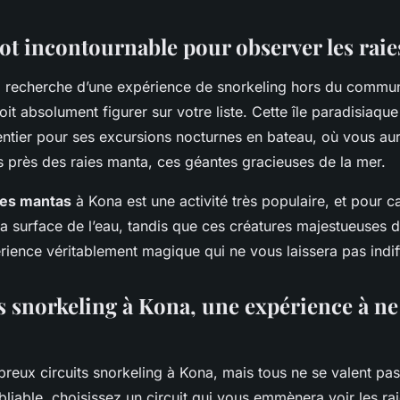
pot incontournable pour observer les rai
la recherche d’une expérience de snorkeling hors du commun
doit absolument figurer sur votre liste. Cette île paradisiaqu
ntier pour ses excursions nocturnes en bateau, où vous aur
s près des raies manta, ces géantes gracieuses de la mer.
des mantas
à Kona est une activité très populaire, et pour 
 la surface de l’eau, tandis que ces créatures majestueuses
rience véritablement magique qui ne vous laissera pas indif
ts snorkeling à Kona, une expérience à ne
breux circuits snorkeling à Kona, mais tous ne se valent pa
liable, choisissez un circuit qui vous emmènera voir les ra