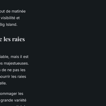
ébut de matinée
isibilité et
ig Island.
 les raies
able, mais il est
res majestueuses.
n de ne pas les
ourrir les raies
lle.
ndommager les
 grande variété