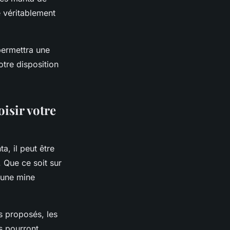
e véritablement
permettra une
tre disposition
isir votre
a, il peut être
. Que ce soit sur
 une mine
s proposés, les
s pourront