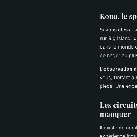
Gabriel
•
9 octobre 2024
•
6 min de lecture
Kona, le s
Si vous êtes à 
sur Big Island, 
dans le monde e
de nager au plu
L’observation 
vous, flottant à
pieds. Une expé
Les circui
manquer
Il existe de nom
expérience inoub