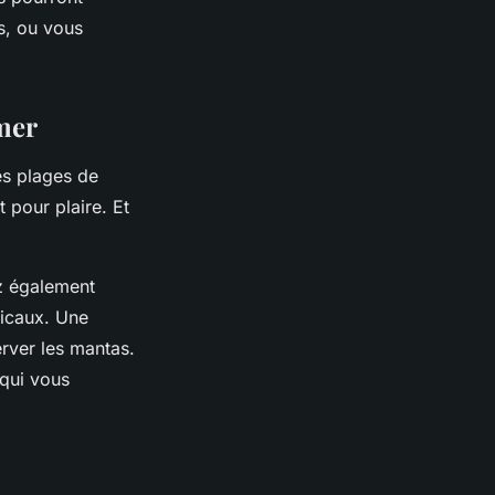
s, ou vous
 mer
es plages de
t pour plaire. Et
ez également
picaux. Une
rver les mantas.
 qui vous