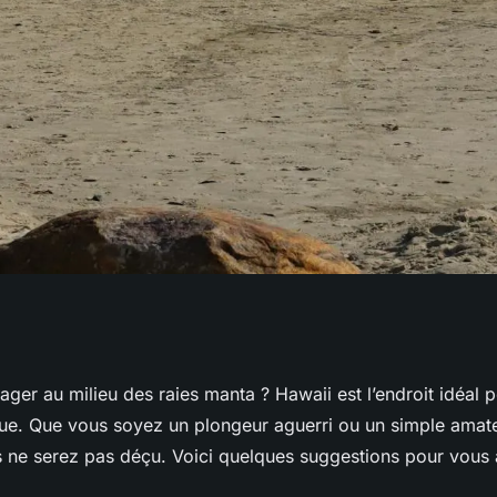
rkeling au milieu
ger au milieu des raies manta ? Hawaii est l’endroit idéal p
ue. Que vous soyez un plongeur aguerri ou un simple amat
awaii ?
 ne serez pas déçu. Voici quelques suggestions pour vous a