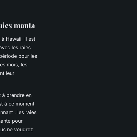
aies manta
à Hawaii, il est
avec les raies
 période pour les
es mois, les
nt leur
t à prendre en
est à ce moment
nnant : les raies
nante pour
vous ne voudrez