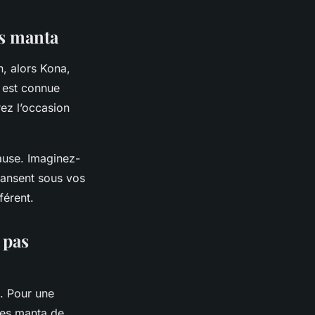
es manta
, alors Kona,
e est connue
ez l’occasion
cause. Imaginez-
 dansent sous vos
férent.
 pas
s. Pour une
ies manta de